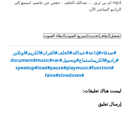
mp3 ام بي ثري. ... عبدالله الخلف - حفص عن عاصم. استمع إلى
الراديو المباشر الآن
تشغيل
ايقاف
تحديث
تسريع الصوت
ابطاء الصوت
#صدقاء
#إذاعة
#عبدالله
#الخلف
#القران
#الكريم
#اونلاين
#راديو
#الكريماستماع
#وتحميل
#var
#music
#document
#speedup
#load
#pause
#playmusic
#function
#false
#slowdown
ليست هناك تعليقات:
إرسال تعليق