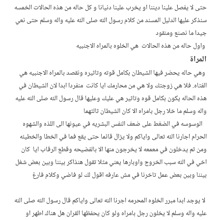
حتى لا يفصل علينا ديننا او يخرب علينا دنيانا و كل حاله من هذه الحالات الخمسه
سنذكر عليها الدليل المسند من كلام رسول الله صلى الله عليه واله وسلم حتى نعي
جيدا ما نصنع ومنقود
واول حاله من هذه الحالات هي الخلوه بالمراه الاجنبيه
المراة
وهي حاله يحضر فيها الشيطان بكامل قوته وتاثيره ونقصد بالمراه الاجنبيه هي
الفتاه. فلا هي زوجتك ولا هي من محارمك ايا كانت منفردا ابدا لان الشيطان في
هذه الحاله يكون بكامل قوه وتاثير هي عليك وعليها قال رسول الله صلى الله عليه
واله وسلم ما خلا رجل بامراه الا كان الشيطان ثالثهما
الوسوسه في الضغط على ضعف النفس البشريه في عيونها الى اللذه والشهوه
الحرام اجارنا الله تعالى واياكم ولا يزال قائما حتى يقع فما في الخطا والخطيئه
ومن ثم يدخلون في معمعه لا يخرجون منها الا بالفضيحه وقطع الرقاب ايا كان
اخي في الله سبب الخروج واوبارها يعني مثلا تقول هنذاكر بيننا وبين بعض شغل
بيننا وبين بعض عمل تاخرنا في مش عارفه اقول لك لو فاضي وكلام فارغ
لا يوجد ابدا مبرر الخلوه المحرمه اجرنا الله تعالى واياكم قال رسول الله صلى الله
عليه واله وسلم لا يخلون رجل بامراه ولو كان يحفظها القران هل هناك اطهر او