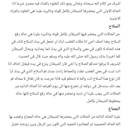
اشرف من كلام الله سبحانه وتعالى ومع ذلك الخلوه بالفتاه فيه محرم. شرعا اذا
الحاله الاولى التي يحضرها الشيطان بكامل قوته وتاثيره علينا هي الخلوه بالمراه
الاجنبيه
السلاح
من الحالات التي يحضر فيها الشيطان بكامل قوته وتاثيره علينا هي حاله رفع
السلاح وهنا اصلك اخي اذا ملكت الغضب اياك ان تحمل في يدك السلاح لانك في
هذه الحاله لا تكون في معي والسلاح الذي في يدك انما يحاذيه ويحال الشيطان
كما اخبرنا بذلك رسول الله صلى الله عليه واله وسلم حيث قال في الحديث
الشريف لا يرفع احدكم الصلاح يا اخي فان الشيطان ينزع في يده فيقتل اخاف اذا
انت لست في معي الغضب تملت والحماط زادت عندك ثم السلاح الذي في يدك ايا
كان نوع هذا السلاح انت والله لا تتحكم فيه فاذا خرجت به فان تقاتل لا محاله ثم
بعد ذلك ستدخل في دوامه لن تخرج منها الى يوم القيامه اذا الحاله الثانيه من
الحالات التى يجب علينا ان ننتبه ونحضر منها في حاله رفع السلاح لانها حاله
يحطوها الشيطان بكامل.
الجماع
علينا الحاله الثالثه من الحالات التي يحضرها الشيطان هي حاله الجماع ونقصد بها
الله الحاله الحميميه او المعاشره الحميه التي تكون بين الرجل وبين زوجته تخيل