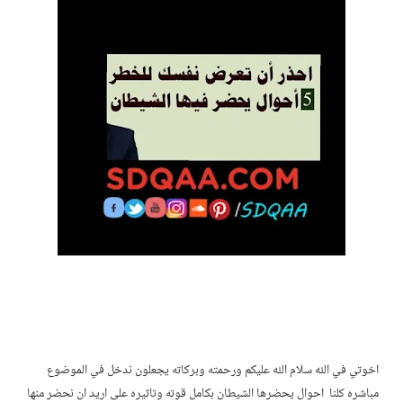
اخوتي في الله سلام الله عليكم ورحمته وبركاته يجعلون ندخل في الموضوع
مباشره كلنا احوال يحضرها الشيطان بكامل قوته وتاثيره على اريد ان نحضر منها