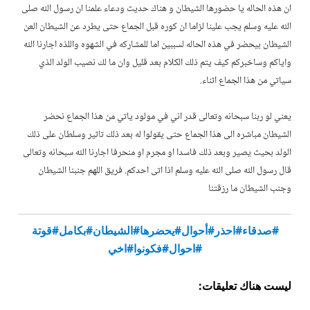
ان هذه الحاله يا حضورها الشيطان و هناك حديث ودعاء علمنا ان رسول الله صلى
الله عليه وسلم يجب علينا لزاما ان كوره قبل الجماع حتى يطرد عن الشيطان العن
الشيطان بيحضر في هذه الحاله لسببين اما للمشاركه في الشهوه واللذه اجارنا الله
واياكم وساخبركم كيف يتم ذلك الكلام بعد قليل وان ما لك نصيب الولد الذي
سياتي من هذا الجماع اثناء.
يعني لو ربنا سبحانه وتعالى قدر اني في مولود ياتي من هذا الجماع نحضر
الشيطان مباشره الى هذا الجماع حتى يقولوا له بعد ذلك تاثير وسلطان على ذلك
الولد بحيث يصير وبعد ذلك فاسدا او مجرم او منحرفا اجارنا الله سبحانه وتعالى
قال رسول الله صلى الله عليه وسلم اذا اتى احدكم. فريق اللهم جنبنا الشيطان
وجنب الشيطان ما رزقتنا
#صدقاء
#احذر
#أحوال
#يحضرها
#الشيطان
#بكامل
#قوتة
#احوال
#فكونوا
#اخي
ليست هناك تعليقات: